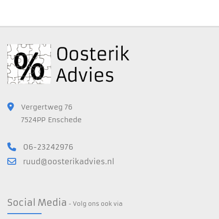
Vergertweg 76
7524PP Enschede
06-23242976
ruud@oosterikadvies.nl
Social Media
- Volg ons ook via